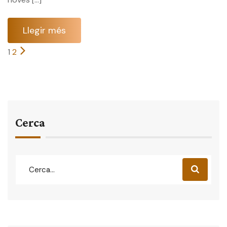
Llegir més
1
2
Cerca