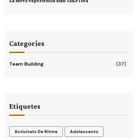
La meva experiència amb TaKeTiNa
Categories
Team Building
(37)
Etiquetes
Activitats De Ritme
Adolescents