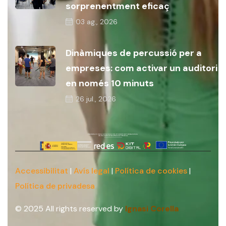
sorprenentment eficaç
03
ag., 2026
Dinàmiques de percussió per a
empreses: com activar un auditori
en només 10 minuts
26
jul., 2026
Accessibilitat
|
Avís legal
|
Política de cookies
|
Política de privadesa
© 2025 All rights reserved by
Ignasi Corella