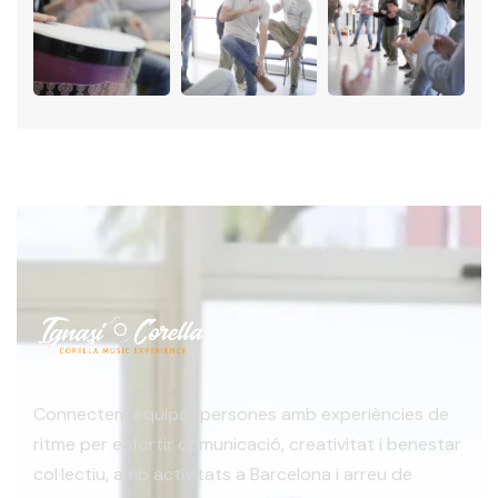
Connectem equips i persones amb experiències de
ritme per enfortir comunicació, creativitat i benestar
col·lectiu, amb activitats a Barcelona i arreu de