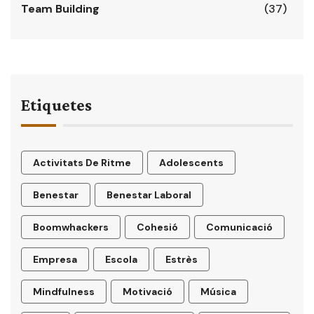
Team Building
(37)
Etiquetes
Activitats De Ritme
Adolescents
Benestar
Benestar Laboral
Boomwhackers
Cohesió
Comunicació
Empresa
Escola
Estrès
Mindfulness
Motivació
Música