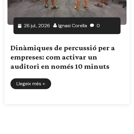
26 jul., 2026
Ignasi Corella
0
Dinàmiques de percussió per a
empreses: com activar un
auditori en només 10 minuts
Llegeix més
+