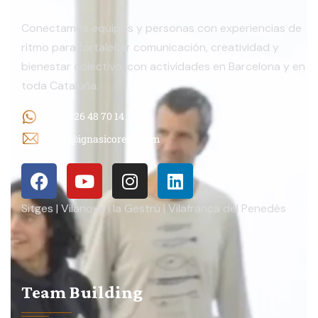
Conectamos equipos y personas con experiencias de
ritmo para fortalecer comunicación, creatividad y
bienestar colectivo, con actividades en Barcelona y en
toda Cataluña.
+34 626 48 70 14
info@ignasicorella.com
Sitges | Vilanova i la Gestrú | Vilafranca del Penedès
Team Building